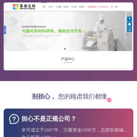
MIKE IDEA
别担心，
您的顾虑我们都懂
担心不是正规公司？
米可成立于2007年，注册资金1000万，总部在南城，