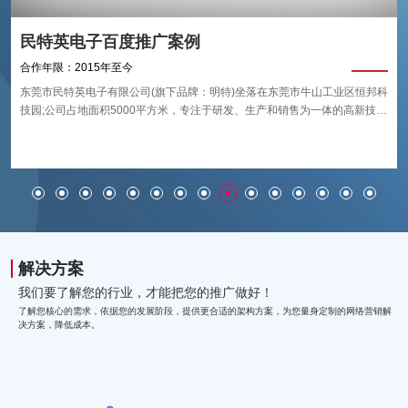
民特英电子百度推广案例
合作年限：2015年至今
东莞市民特英电子有限公司(旗下品牌：明特)坐落在东莞市牛山工业区恒邦科
技园;公司占地面积5000平方米，专注于研发、生产和销售为一体的高新技术
企业;公司创立于2001年，产品主要应用行业于：航空航天、轨道交通、船
艇、特种车辆、建筑幕墙等;从根本上解决铝合金、工程塑料等板材加工领域
的技术难题，从而不断推进加工设备的技术升级;是目前国内技术模范的工业
级数控加工设备生产商。
解决方案
我们要了解您的行业，才能把您的推广做好！
了解您核心的需求，依据您的发展阶段，提供更合适的架构方案，为您量身定制的网络营销解
决方案，降低成本。