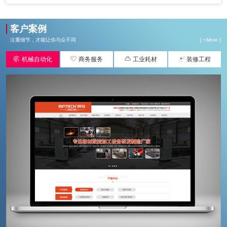
客户案例
注重细节，才能让你与众不同
[ +
More
]




机械自动化
商务服务
工业耗材
装修工程