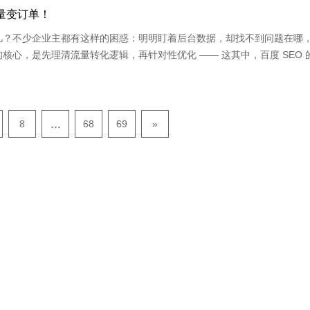
量变订单！
几？不少企业主都有这样的困惑：明明盯着后台数据，却找不到问题在哪
心，是先理清流量转化逻辑，再针对性优化 —— 这其中，百度 SEO 
...
8
68
69
»