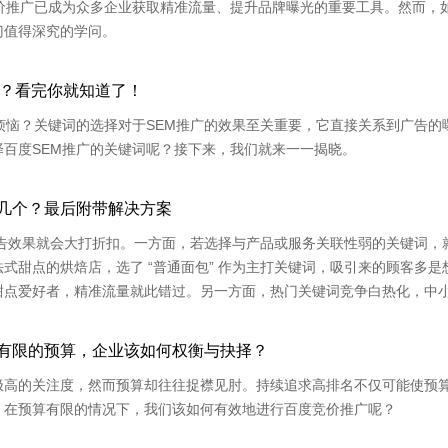
价推广已成为众多企业获取精准流量、提升品牌曝光的重要工具。然而，
门值得深究的学问。
选？看完你就知道了！
烦恼？关键词的选择对于SEM推广的效果至关重要，它直接关系到广告的
百度SEM推广的关键词呢？接下来，我们就来一一揭晓。
几个？最后附带解决方案
广告效果就会大打折扣。一方面，若选择与产品或服务关联性弱的关键词，
式甜点的烘焙店，选了 “普通面包” 作为主打关键词，吸引来的顾客多是
甜点爱好者，精准流量就此错过。另一方面，热门关键词竞争白热化，中
面争得一席之地；冷门关键词呢，虽说竞争小，可搜索量少得可怜，门可
有限的预算，企业该如何权衡与抉择？
极高的关注度，然而预算却往往捉襟见肘。持续追求高排名不仅可能使预
，在预算有限的情况下，我们该如何有效地进行百度竞价推广呢？