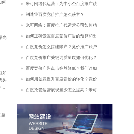
如何
截99%无效流量！
米可网络代运营：为中小企百度推广获
客“开路”
制造业百度竞价推广怎么获客？
米可网络：百度推广代运营公司如何精
准挖掘长尾流量
如何正确设置百度竞价广告的预算和出
曝光
价？
百度竞价怎么搭建账户？竞价推广账户
搭建需要注意些什么？
百度竞价推广关键词质量度如何优化？
竞价关键词质量度优化有以下3种方法！
百度竞价广告点击突然降低？我们该如
就如
何解决
如何用创意提升百度竞价的转化？竞价
想买
小微
托管公司常用秘诀分享
百度托管运营展现量少怎么提高？米可
罗
教你4大方面快速提升！
算超