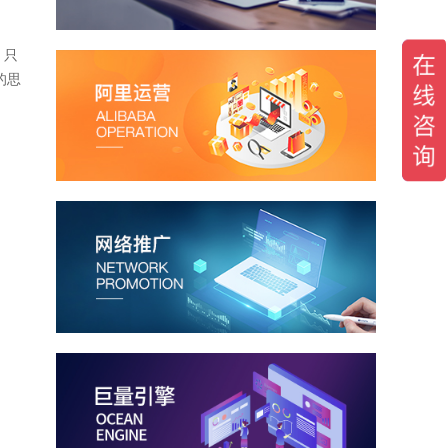
，只
的思