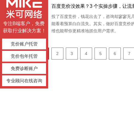
17
百度竞价没效果？3 个实操步骤，让流
投了百度竞价，钱花出去了，咨询却寥寥无
Sep.2025
专注B端客户，免费
能看着预算白白流失。其实，做好百度竞价的核
获取行业解决方案！
维也能帮你更精准地抓住用户需求。
竞价账户托管
«
1
2
3
4
5
6
7
竞价包年托管
免费诊断账户
专业顾问在线咨询