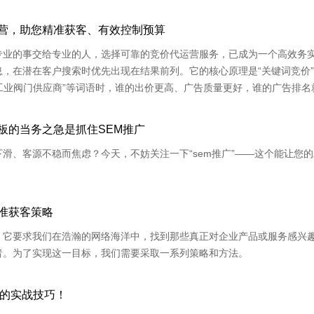
营，助您精准获客、有效控制预算
专业的事交给专业的人，选择可靠的竞价代运营服务，已成为一个高效务
，在潜在客户搜索时优先出现在结果前列。它的核心原理是“关键词竞价
“工业阀门供应商”等词语时，谁的出价更高、广告质量更好，谁的广告排名
黄金展位，曝光率高，成交机会自然更大。
板的当务之急是抓住SEM推广
滑、客源不稳而焦虑？今天，不妨关注一下“sem推广”——这个能让您的
准获客策略
，它要求我们在浩瀚的网络海洋中，找到那些真正对企业产品或服务感兴
者。为了实现这一目标，我们需要采取一系列策略和方法。
广的实战技巧！