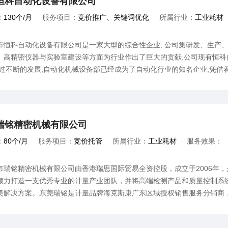
恒科自动化设备有限公司
：
130个/月
服务项目：
竞价推广、关键词优化
所属行业：
工业耗材
：
90元/个 获取精准客户
科自动化设备有限公司是一家大型的综合性企业, 公司集研发、生产、销
、高精密仪器与实验室建设等方面为行业作出了巨大的贡献.公司现有恒
经过不断的发展,自动化机械设备部已经成为了自动化行业的知名企业,凭借
的电器、欧普照明、湖南中烟、华南理工大学、华南农业大学、香港德丰
半自动化设备的长期供应商和服务机构.
瑞铭精密机械有限公司
：
80个/月
服务项目：
竞价托管
所属行业：
工业耗材
服务效果：
铭精密机械有限公司由香港瑞思国际贸易全资控股，成立于2006年，
倾力打造一支优秀专业的计量产业团队，并将高端检测产品和质量控制系
美解决方案。东莞瑞铭是计量品牌海克斯康广东区域授权销售服务分销商
和培训一体化的海克斯康产品方案中心。海克斯康协助工业制造企业开发
，我们专长于感知、解析和行动 – 实现测量数据的采集、分析和有效利用