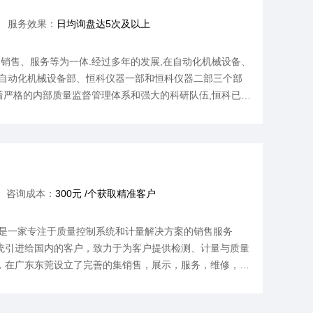
服务效果：
日均询盘达5次及以上
售、服务等为一体.经过多年的发展,在自动化机械设备、
科自动化机械设备部、恒科仪器一部和恒科仪器二部三个部
着严格的内部质量监督管理体系和强大的科研队伍,恒科已经
电子、富士康、东莞华天电子和乐山希尔电子等企业的自动
咨询成本：
300元 /个获取精准客户
是一家专注于质量控制系统和计量解决方案的销售服务
统引进给国内的客户，致力于为客户提供检测、计量与质量
，在广东东莞设立了完善的集销售，展示，服务，维修，应
当今颠覆性的技术和改变未来的产品。作为计量与制造技术
 – 为客户提供实现生产速度和生产力加速的自信，并提升