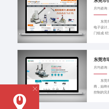
东莞市
月均咨询
咨询成本
东莞市恒
电子设计
门组成 
的成为美
化设备和
东莞市
月均咨询
东莞市瑞
商，始终
控制的完
用，检测
方案专家