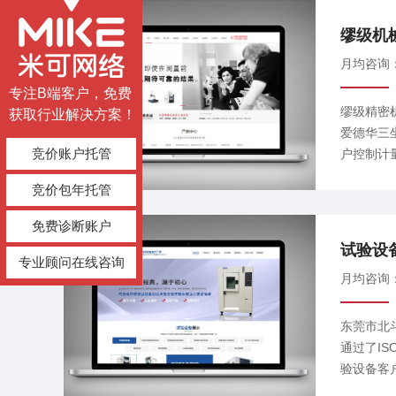
产品品质
缪级机
月均咨询
专注B端客户，免费
缪级精密
获取行业解决方案！
爱德华三
竞价账户托管
户控制计
竞价包年托管
免费诊断账户
试验设
专业顾问在线咨询
月均咨询
东莞市北
通过了I
验设备客
客户可靠