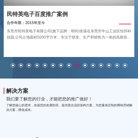
民特英电子百度推广案例
合作年限：2015年至今
东莞市民特英电子有限公司(旗下品牌：明特)坐落在东莞市牛山工业区恒邦科
技园;公司占地面积5000平方米，专注于研发、生产和销售为一体的高新技术
企业;公司创立于2001年，产品主要应用行业于：航空航天、轨道交通、船
艇、特种车辆、建筑幕墙等;从根本上解决铝合金、工程塑料等板材加工领域
的技术难题，从而不断推进加工设备的技术升级;是目前国内技术模范的工业
级数控加工设备生产商。
解决方案
我们要了解您的行业，才能把您的推广做好！
了解您核心的需求，依据您的发展阶段，提供更合适的架构方案，为您量身定制的网络营销解
决方案，降低成本。