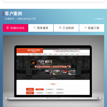
客户案例
注重细节，才能让你与众不同
[ +
More
]




机械自动化
商务服务
工业耗材
装修工程