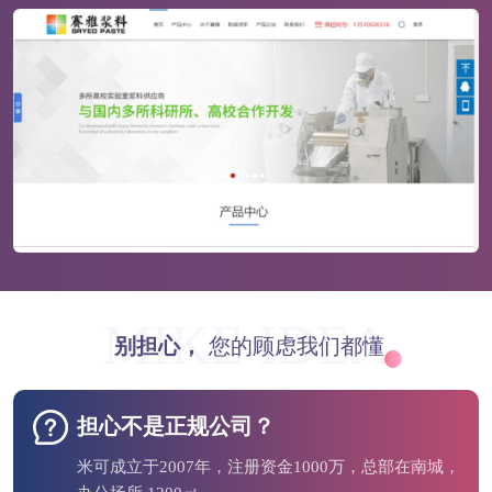
MIKE IDEA
别担心，
您的顾虑我们都懂
担心不是正规公司？
米可成立于2007年，注册资金1000万，总部在南城，