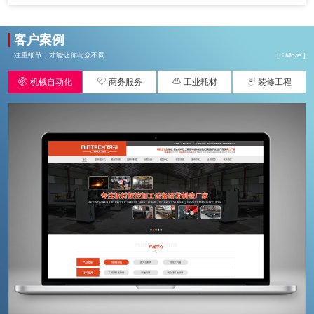
客户案例
注重细节，才能让你与众不同
[ +
More
]




机械自动化
商务服务
工业耗材
装修工程