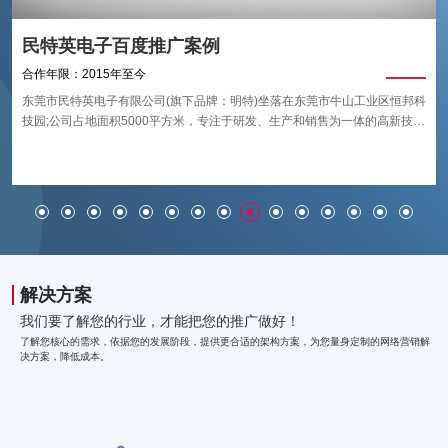
民特英电子百度推广案例
合作年限：2015年至今
东莞市民特英电子有限公司(旗下品牌：明特)坐落在东莞市牛山工业区恒邦科
技园;公司占地面积5000平方米，专注于研发、生产和销售为一体的高新技术
企业;公司创立于2001年，产品主要应用行业于：航空航天、轨道交通、船
艇、特种车辆、建筑幕墙等;从根本上解决铝合金、工程塑料等板材加工领域
的技术难题，从而不断推进加工设备的技术升级;是目前国内技术模范的工业
级数控加工设备生产商。
解决方案
我们要了解您的行业，才能把您的推广做好！
了解您核心的需求，依据您的发展阶段，提供更合适的架构方案，为您量身定制的网络营销解
决方案，降低成本。