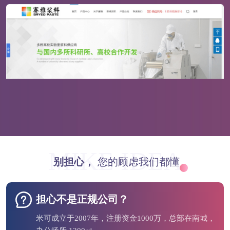
MIKE IDEA
别担心，
您的顾虑我们都懂
担心不是正规公司？
米可成立于2007年，注册资金1000万，总部在南城，