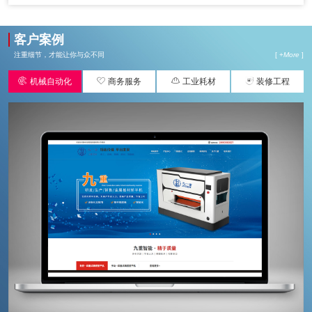
客户案例
注重细节，才能让你与众不同
[ +
More
]




机械自动化
商务服务
工业耗材
装修工程