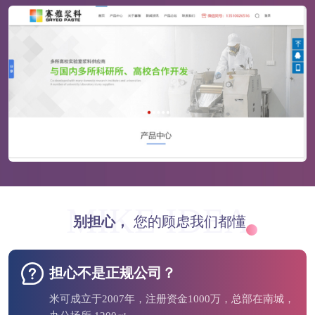
MIKE IDEA
别担心，
您的顾虑我们都懂
担心不是正规公司？
米可成立于2007年，注册资金1000万，总部在南城，