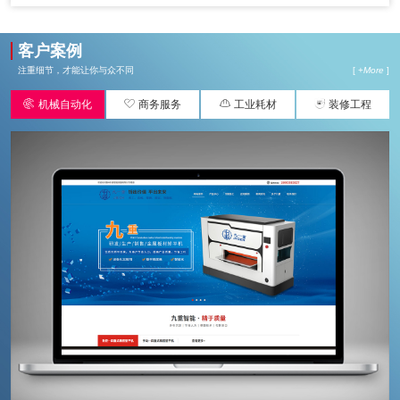
客户案例
注重细节，才能让你与众不同
[ +
More
]




机械自动化
商务服务
工业耗材
装修工程