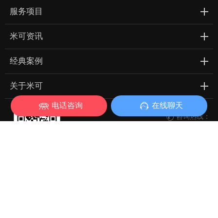
服务项目
米可资讯
经典案例
关于米可
电话咨询
在线聊天
咨询热线：

188 2454 4885

立即咨询
微信扫一扫 立即关注
每天一篇网络营销干货
Copyright © 广东米可信息技术有限公司 All Rights Reserved
粤ICP备13016987