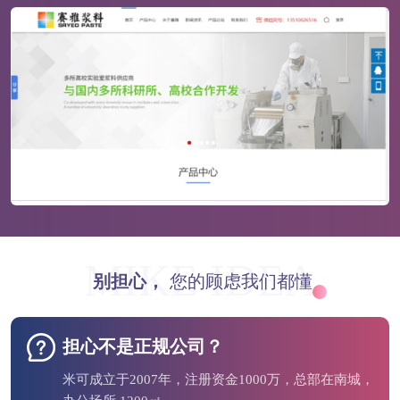
MIKE IDEA
别担心，
您的顾虑我们都懂
担心不是正规公司？
米可成立于2007年，注册资金1000万，总部在南城，