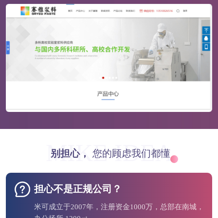
MIKE IDEA
别担心，
您的顾虑我们都懂
担心不是正规公司？
米可成立于2007年，注册资金1000万，总部在南城，