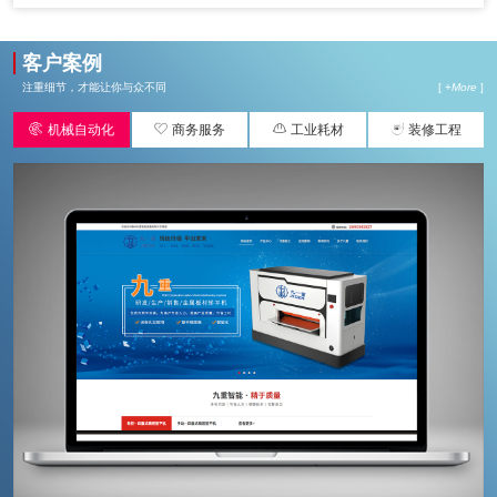
客户案例
注重细节，才能让你与众不同
[ +
More
]




机械自动化
商务服务
工业耗材
装修工程