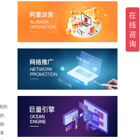
面的
的
较
客