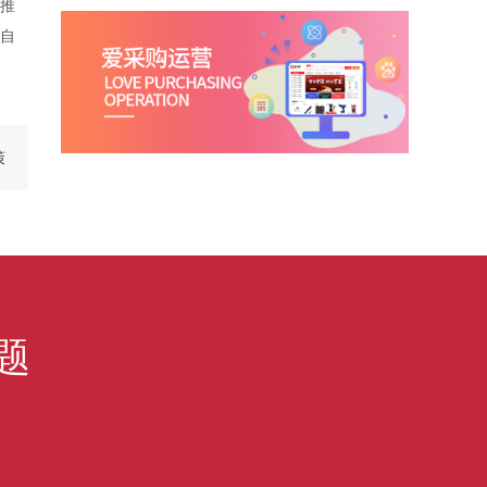
推
自
策
题