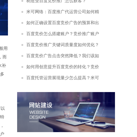
客“开路”
制造业百度竞价推广怎么获客？
米可网络：百度推广代运营公司如何精
准挖掘长尾流量
如何正确设置百度竞价广告的预算和出
价？
百度竞价怎么搭建账户？竞价推广账户
搭建需要注意些什么？
百度竞价推广关键词质量度如何优化？
般用
竞价关键词质量度优化有以下3种方法！
百度竞价广告点击突然降低？我们该如
，而
水补
何解决
如何用创意提升百度竞价的转化？竞价
多
托管公司常用秘诀分享
百度托管运营展现量少怎么提高？米可
教你4大方面快速提升！
所以
特
，
户