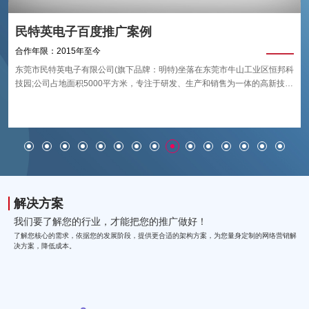
民特英电子百度推广案例
合作年限：2015年至今
东莞市民特英电子有限公司(旗下品牌：明特)坐落在东莞市牛山工业区恒邦科
技园;公司占地面积5000平方米，专注于研发、生产和销售为一体的高新技术
企业;公司创立于2001年，产品主要应用行业于：航空航天、轨道交通、船
艇、特种车辆、建筑幕墙等;从根本上解决铝合金、工程塑料等板材加工领域
的技术难题，从而不断推进加工设备的技术升级;是目前国内技术模范的工业
级数控加工设备生产商。
解决方案
我们要了解您的行业，才能把您的推广做好！
了解您核心的需求，依据您的发展阶段，提供更合适的架构方案，为您量身定制的网络营销解
决方案，降低成本。