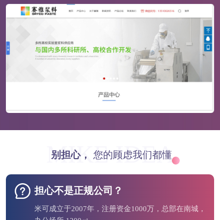
MIKE IDEA
别担心，
您的顾虑我们都懂
担心不是正规公司？
米可成立于2007年，注册资金1000万，总部在南城，