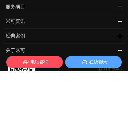
服务项目
米可资讯
经典案例
关于米可
电话咨询
在线聊天
咨询热线：

188 2454 4885

立即咨询
微信扫一扫 立即关注
每天一篇网络营销干货
Copyright © 广东米可信息技术有限公司 All Rights Reserved
粤ICP备13016987