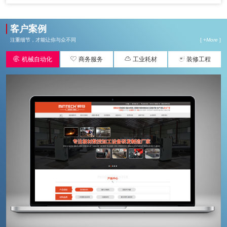
客户案例
注重细节，才能让你与众不同
[ +
More
]




机械自动化
商务服务
工业耗材
装修工程