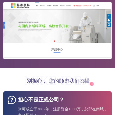
MIKE IDEA
别担心，
您的顾虑我们都懂
担心不是正规公司？
米可成立于2007年，注册资金1000万，总部在南城，