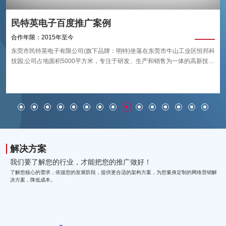
民特英电子百度推广案例
合作年限：2015年至今
东莞市民特英电子有限公司(旗下品牌：明特)坐落在东莞市牛山工业区恒邦科
技园;公司占地面积5000平方米，专注于研发、生产和销售为一体的高新技术
企业;公司创立于2001年，产品主要应用行业于：航空航天、轨道交通、船
艇、特种车辆、建筑幕墙等;从根本上解决铝合金、工程塑料等板材加工领域
的技术难题，从而不断推进加工设备的技术升级;是目前国内技术模范的工业
级数控加工设备生产商。
解决方案
我们要了解您的行业，才能把您的推广做好！
了解您核心的需求，依据您的发展阶段，提供更合适的架构方案，为您量身定制的网络营销解
决方案，降低成本。