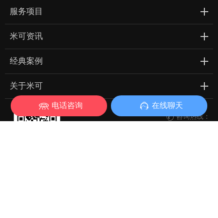
服务项目
米可资讯
经典案例
关于米可
电话咨询
在线聊天
咨询热线：

188 2454 4885

立即咨询
微信扫一扫 立即关注
每天一篇网络营销干货
Copyright © 广东米可信息技术有限公司 All Rights Reserved
粤ICP备13016987