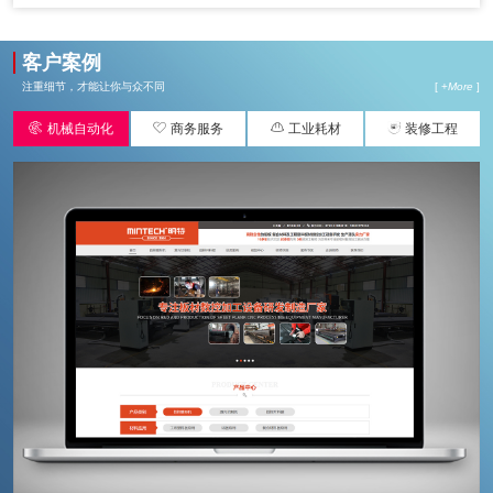
客户案例
注重细节，才能让你与众不同
[ +
More
]




机械自动化
商务服务
工业耗材
装修工程