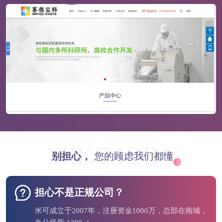
MIKE IDEA
别担心，
您的顾虑我们都懂
担心不是正规公司？
米可成立于2007年，注册资金1000万，总部在南城，