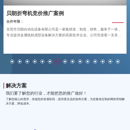
贝朗折弯机竞价推广案例
合作年限：
东莞市贝朗自动化设备有限公司是一家集研发，制造，销售，服务于一体，
专业提供金属线材成型设备解决方案的高新技术企业。公司凭借着一支具有
创新思维的专业研发团队和成熟领先的技术，在金属自动化线材成型设备领
域迅速崛起。贝朗自动化金属线材成型设备具有调试快速，省时，省电，效
率高，性能稳定，回报快等优势。公司引进了德国、韩国 、日本 、意大利等
国家和台湾等地区的先进技术经验，经过长时间的生产实践和数名资深高级
工程师设计并监制，不断改进产品质量，提升产品稳定性和可靠性，在行业
内树立了良好的口碑，赢得了广大新老客户的信赖与支持，被业界誉为“金属
线材成型设备实力品牌”。
解决方案
我们要了解您的行业，才能把您的推广做好！
了解您核心的需求，依据您的发展阶段，提供更合适的架构方案，为您量身定制的网络营销解
决方案，降低成本。