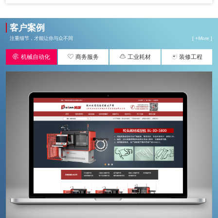
客户案例
注重细节，才能让你与众不同
[ +
More
]




机械自动化
商务服务
工业耗材
装修工程