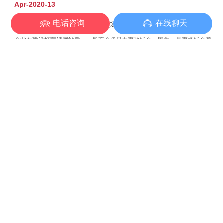
Apr-2020-13
电话咨询
在线聊天
米如何处理营销型网站更换域名带来的问题？
企业在建设好营销网站后，一般不会轻易去更改域名，因为一旦更换域名势
必会带来很多问题，会影响到网络推广问题，但有些企业难免会遇到不可避
免的原因，从而不得不更换域名，今天米可就和大家谈谈如何去处理营销型
网站更换域名带来的问题？把对企业网站的影响降到最低。
米可网络代运营：为中小企百度推广获客“开路”
[ 2025/05/09]
制造业百度竞价推广怎么获客？
[ 2025/04/10]
米可网络：百度推广代运营公司如何精准挖掘长尾流量
[ 2025/03/19]
如何正确设置百度竞价广告的预算和出价？
[ 2025/01/13]
百度竞价怎么搭建账户？竞价推广账户搭建需要注意些什么？
[ 2024/11/21]
百度竞价推广关键词质量度如何优化？竞价关键词质量度优化有以下3种方法！
[ 2024/11/21]