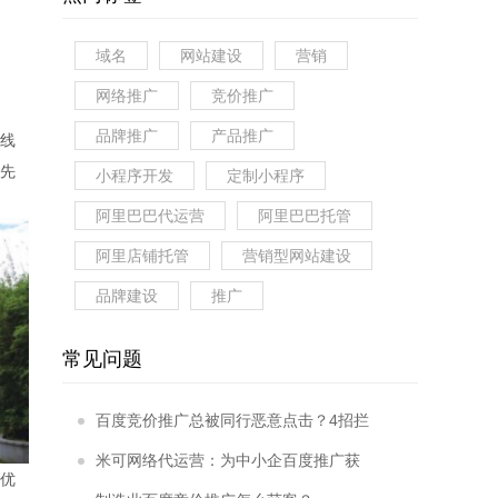
域名
网站建设
营销
网络推广
竞价推广
品牌推广
产品推广
线
先
小程序开发
定制小程序
阿里巴巴代运营
阿里巴巴托管
阿里店铺托管
营销型网站建设
品牌建设
推广
常见问题
百度竞价推广总被同行恶意点击？4招拦
截99%无效流量！
米可网络代运营：为中小企百度推广获
优