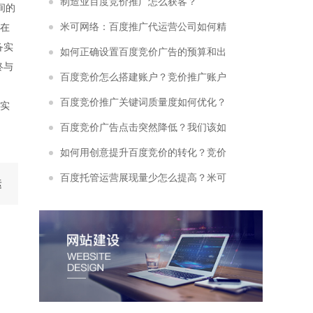
客“开路”
制造业百度竞价推广怎么获客？
间的
米可网络：百度推广代运营公司如何精
在
备实
准挖掘长尾流量
如何正确设置百度竞价广告的预算和出
终与
价？
百度竞价怎么搭建账户？竞价推广账户
搭建需要注意些什么？
百度竞价推广关键词质量度如何优化？
实
竞价关键词质量度优化有以下3种方法！
百度竞价广告点击突然降低？我们该如
何解决
如何用创意提升百度竞价的转化？竞价
托管公司常用秘诀分享
百度托管运营展现量少怎么提高？米可
运
教你4大方面快速提升！