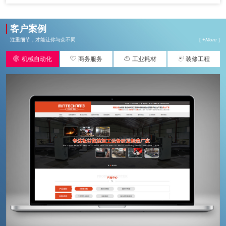
客户案例
注重细节，才能让你与众不同
[ +
More
]




机械自动化
商务服务
工业耗材
装修工程