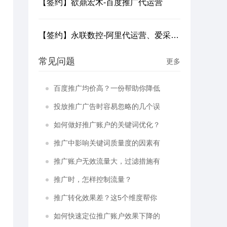
【签约】欲鼎宏木-百度推广代运营
【签约】永联数控-阿里代运营、爱采购、推广代运营
常见问题
更多
百度推广均价高？一份帮助你降低
推广均价的优化方案
投放推广广告时容易忽略的几个误
区，你中了几个？
如何做好推广账户的关键词优化？
推广中影响关键词质量度的因素有
哪些？
推广账户无效流量大，过滤措施有
哪些？
推广时，怎样控制流量？
推广转化效果差？这5个维度帮你
快速排查出问题
如何快速定位推广账户效果下降的