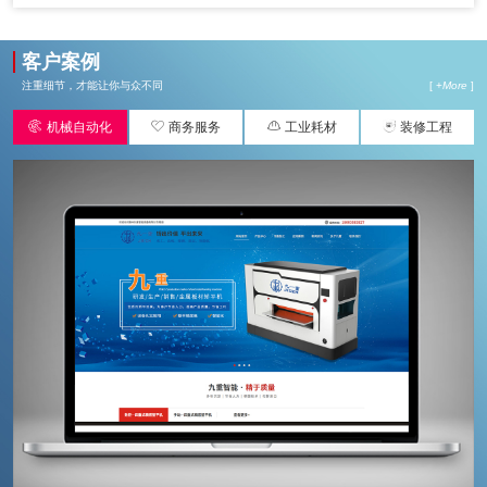
客户案例
注重细节，才能让你与众不同
[ +
More
]




机械自动化
商务服务
工业耗材
装修工程