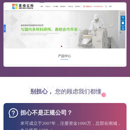
MIKE IDEA
别担心，
您的顾虑我们都懂
担心不是正规公司？
米可成立于2007年，注册资金1000万，总部在南城，