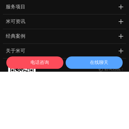
服务项目
米可资讯
经典案例
关于米可
电话咨询
在线聊天
咨询热线：

188 2454 4885

立即咨询
微信扫一扫 立即关注
每天一篇网络营销干货
Copyright © 广东米可信息技术有限公司 All Rights Reserved
粤ICP备13016987