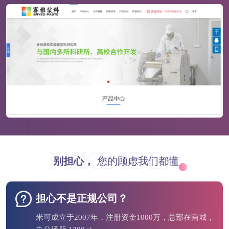
MIKE IDEA
别担心，
您的顾虑我们都懂
担心不是正规公司？
米可成立于2007年，注册资金1000万，总部在南城，