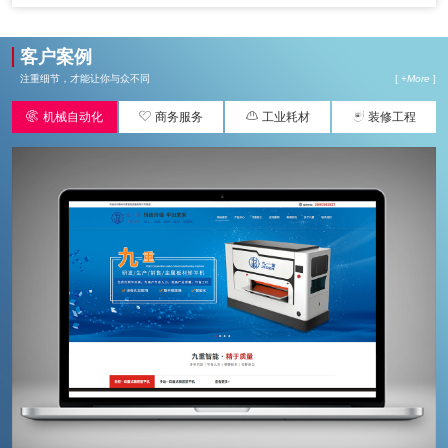
客户案例
注重细节，才能让你与众不同
[ +
More
]




机械自动化
商务服务
工业耗材
装修工程