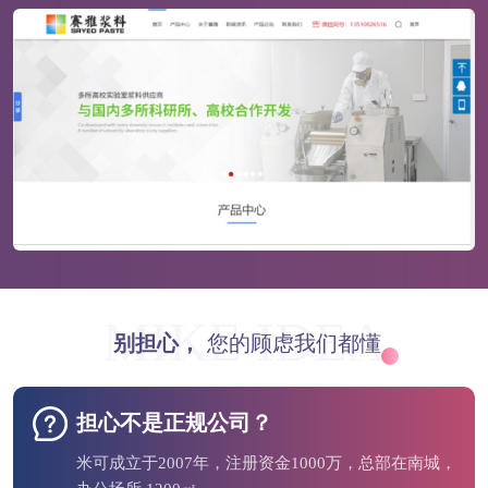
MIKE IDEA
别担心，
您的顾虑我们都懂
担心不是正规公司？
米可成立于2007年，注册资金1000万，总部在南城，