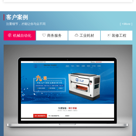
客户案例
注重细节，才能让你与众不同
[ +
More
]




机械自动化
商务服务
工业耗材
装修工程