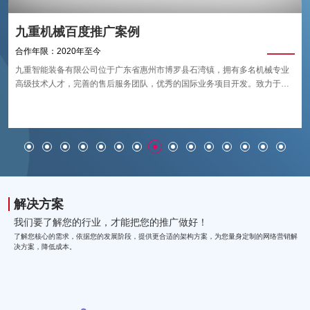
民特英电子百度推广案例
合作年限：2015年至今
东莞市民特英电子有限公司(旗下品牌：明特)坐落在东莞市牛山工业区恒邦科
技园;公司占地面积5000平方米，专注于研发、生产和销售为一体的高新技术
企业;公司创立于2001年，产品主要应用行业于：航空航天、轨道交通、船
艇、特种车辆、建筑幕墙等;从根本上解决铝合金、工程塑料等板材加工领域
的技术难题，从而不断推进加工设备的技术升级;是目前国内技术模范的工业
级数控加工设备生产商。
解决方案
我们要了解您的行业，才能把您的推广做好！
了解您核心的需求，依据您的发展阶段，提供更合适的架构方案，为您量身定制的网络营销解
决方案，降低成本。