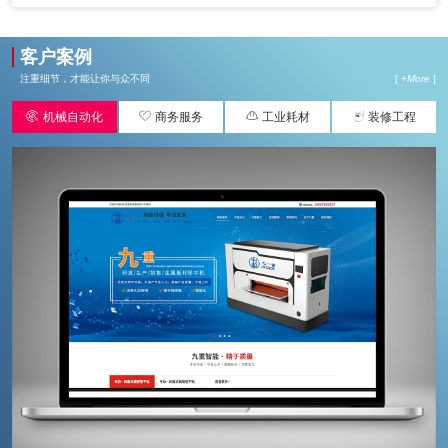
客户案例
注重细节，才能让你与众不同
[ +
More
]




机械自动化
商务服务
工业耗材
装修工程