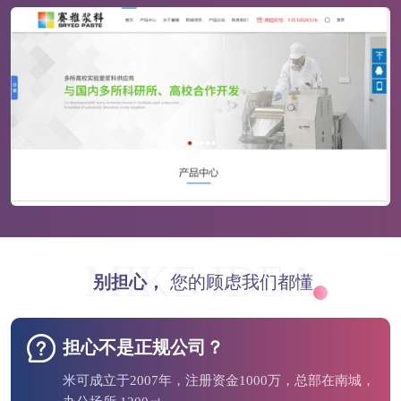
MIKE IDEA
别担心，
您的顾虑我们都懂
担心不是正规公司？
米可成立于2007年，注册资金1000万，总部在南城，