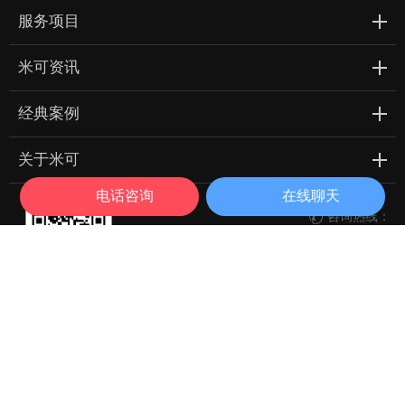
服务项目
米可资讯
经典案例
关于米可
电话咨询
在线聊天
咨询热线：

188 2454 4885

立即咨询
微信扫一扫 立即关注
每天一篇网络营销干货
Copyright © 广东米可信息技术有限公司 All Rights Reserved
粤ICP备13016987