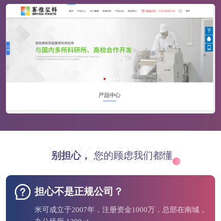
MIKE IDEA
别担心，
您的顾虑我们都懂
担心不是正规公司？
米可成立于2007年，注册资金1000万，总部在南城，