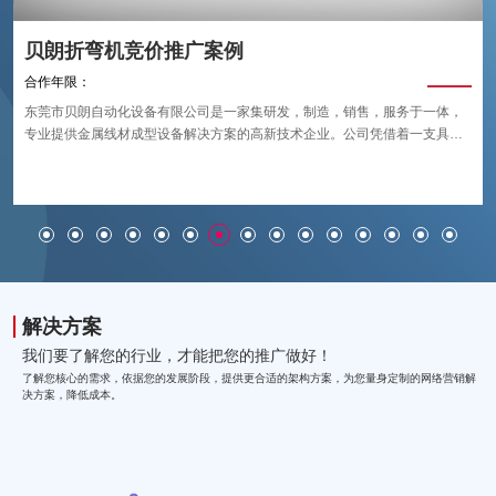
贝朗折弯机竞价推广案例
合作年限：
东莞市贝朗自动化设备有限公司是一家集研发，制造，销售，服务于一体，
专业提供金属线材成型设备解决方案的高新技术企业。公司凭借着一支具有
创新思维的专业研发团队和成熟领先的技术，在金属自动化线材成型设备领
域迅速崛起。贝朗自动化金属线材成型设备具有调试快速，省时，省电，效
率高，性能稳定，回报快等优势。公司引进了德国、韩国 、日本 、意大利等
国家和台湾等地区的先进技术经验，经过长时间的生产实践和数名资深高级
工程师设计并监制，不断改进产品质量，提升产品稳定性和可靠性，在行业
内树立了良好的口碑，赢得了广大新老客户的信赖与支持，被业界誉为“金属
线材成型设备实力品牌”。
解决方案
我们要了解您的行业，才能把您的推广做好！
了解您核心的需求，依据您的发展阶段，提供更合适的架构方案，为您量身定制的网络营销解
决方案，降低成本。