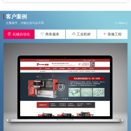
客户案例
注重细节，才能让你与众不同
[ +
More
]




机械自动化
商务服务
工业耗材
装修工程